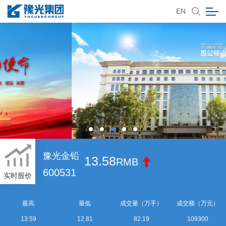
EN
豫光金铅
13.58
RMB
600531
实时股价
最高
最低
成交量（万手）
成交额（万元）
13.59
12.81
82.19
109300