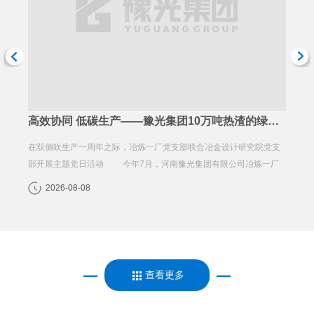
高效协同 低碳生产——豫光集团10万吨热渣的绿色突围路
豫光合金
在双侧吹生产一周年之际，冶炼一厂党支部联合冶金设计研究院党支
中国有
荣誉称
部开展主题党日活动 今年7月，河南豫光集团有限公司冶炼一厂
新征程
厂区内，一辆明黄色的渣...
自全...
2026-08-08
20
查看更多