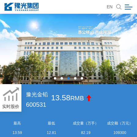
EN
豫光金铅
13.58
RMB
600531
实时股价
最高
最低
成交量（万手）
成交额（万元）
13.59
12.81
82.19
109300