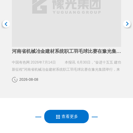
河南省机械冶金建材系统职工羽毛球比赛在豫光集团举行
Turning world's by-products into treasure
豫光金
五 建功
Tech advances help nation's key nonferrous metal giant expand
来源：
举行，来
rapidly worldwide By Yin Mingyue | China Daily | Updated: 2026-
富》中
07-28 ...
2026-07-28
20
查看更多