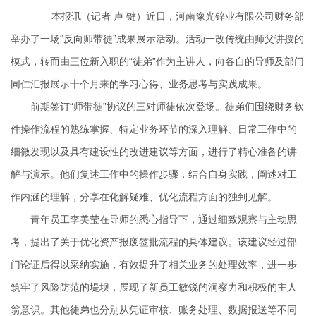
本报讯（记者 卢 键）近日，河南豫光锌业有限公司财务部
举办了一场“反向师带徒”成果展示活动。活动一改传统由师父讲授的
模式，转而由三位新入职的“徒弟”作为主讲人，向各自的导师及部门
同仁汇报展示十个月来的学习心得、业务思考与实践成果。
前期签订“师带徒”协议的三对师徒依次登场。徒弟们围绕财务软
件操作流程的熟练掌握、特定业务环节的深入理解、日常工作中的
细微发现以及具有建设性的改进建议等方面，进行了精心准备的讲
解与演示。他们复述工作中的操作步骤，结合自身实践，阐述对工
作内涵的理解，分享在化解疑难、优化流程方面的独到见解。
青年员工李美莹在导师的悉心指导下，通过细致观察与主动思
考，提出了关于优化资产报废签批流程的具体建议。该建议经过部
门论证后得以采纳实施，有效提升了相关业务的处理效率，进一步
筑牢了风险防范的堤坝，展现了新员工敏锐的洞察力和积极的主人
翁意识。其他徒弟也分别从凭证审核、账务处理、数据报送等不同