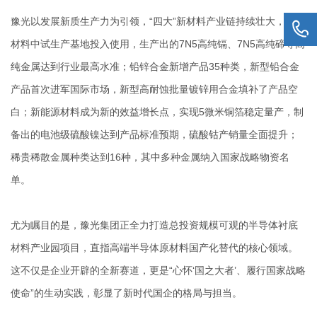
豫光以发展新质生产力为引领，“四大”新材料产业链持续壮大，高纯
材料中试生产基地投入使用，生产出的7N5高纯镉、7N5高纯碲等高
纯金属达到行业最高水准；铅锌合金新增产品35种类，新型铅合金
产品首次进军国际市场，新型高耐蚀批量镀锌用合金填补了产品空
白；新能源材料成为新的效益增长点，实现5微米铜箔稳定量产，制
备出的电池级硫酸镍达到产品标准预期，硫酸钴产销量全面提升；
稀贵稀散金属种类达到16种，其中多种金属纳入国家战略物资名
单。
尤为瞩目的是，豫光集团正全力打造总投资规模可观的半导体衬底
材料产业园项目，直指高端半导体原材料国产化替代的核心领域。
这不仅是企业开辟的全新赛道，更是“心怀‘国之大者’、履行国家战略
使命”的生动实践，彰显了新时代国企的格局与担当。