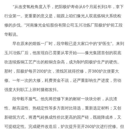
“从改变氧枪角度入手，把阳极炉寿命从6个月延长到1年，拿下
行业第一。更重要的意义是，能跟上咱们豫光人双底炼铜大系统检
修的步伐。”河南豫光金铅股份有限公司玉川冶炼厂阳极炉炉前工段
华毅说。
早在原来的熔炼一厂时，段华毅已是大家口中的“炉医生”。来到
玉川冶炼厂后，他发现自己需要从零开始——豫光集团首创的双底
吹连续炼铜工艺产出的粗铜含杂高，成为制约阳极炉生产的硬伤。
那时，阳极炉每开200炉次，渣线区就得挖修，开380炉次便要大
修。一年一次的大修，耗费资金不说，还严重影响生产进度，劳动
强度大到职工上班时腿都发抖。
段华毅不服气。他先将挖修下来的耐材一块块分析，从抗渣
性、耐高温性、热稳定性等多方面对比筛选，重新选定材料；又创
新砌筑方式，将透气砖换成性价比更高的国产砖，既能降成本，又
可提稳定性。完成硬件改造后，炉次提升至开260炉次进行挖修。但