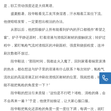
是，职工劳动强度还是大得离谱。
盛夏酷暑。段华毅看见工友浑身湿透，汗水顺着工装往下流。
他便暗暗发誓，一定要想出根治的办法。
从那以后，他把阳极炉上所有能看到炉内的开口都视作“希望之
窗”。炉子平静还原时，盯着溶液与渣线区耐材的接触状况；转炉过
程中，紧盯氧枪气流对渣线区的冲刷面积、强度和烧损程度，连冲
刷次数都不放过。
段华毅说：“那段时间，我都走火入魔了。回到家看着锅里滚沸
的热水，都在想这与炉子里的溶液有什么联系？每次转炉，氧枪气
流吹起的高温溶液正好冲刷在渣线区耐材的位置。我就想着，咱们
能不能把氧枪的角度变一下？”
段华毅的想法引来质疑：“这怕是不行吧？堵枪、清枪的痛，会
不会再来一遍？”于是，他便开始验证，让大家心服口服。
段华毅把氧化还原枪的角度一度一度往下调，每调一次，就盯