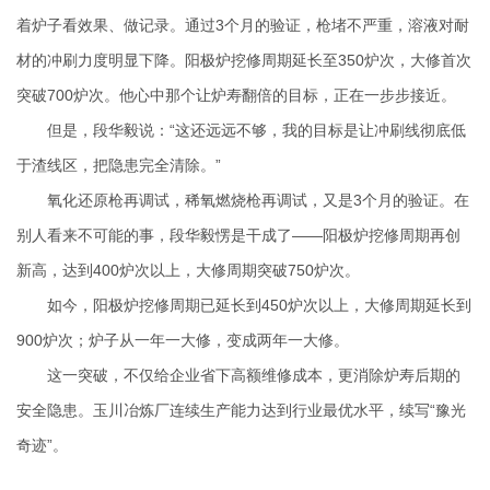
着炉子看效果、做记录。通过3个月的验证，枪堵不严重，溶液对耐
材的冲刷力度明显下降。阳极炉挖修周期延长至350炉次，大修首次
突破700炉次。他心中那个让炉寿翻倍的目标，正在一步步接近。
但是，段华毅说：“这还远远不够，我的目标是让冲刷线彻底低
于渣线区，把隐患完全清除。”
氧化还原枪再调试，稀氧燃烧枪再调试，又是3个月的验证。在
别人看来不可能的事，段华毅愣是干成了——阳极炉挖修周期再创
新高，达到400炉次以上，大修周期突破750炉次。
如今，阳极炉挖修周期已延长到450炉次以上，大修周期延长到
900炉次；炉子从一年一大修，变成两年一大修。
这一突破，不仅给企业省下高额维修成本，更消除炉寿后期的
安全隐患。玉川冶炼厂连续生产能力达到行业最优水平，续写“豫光
奇迹”。