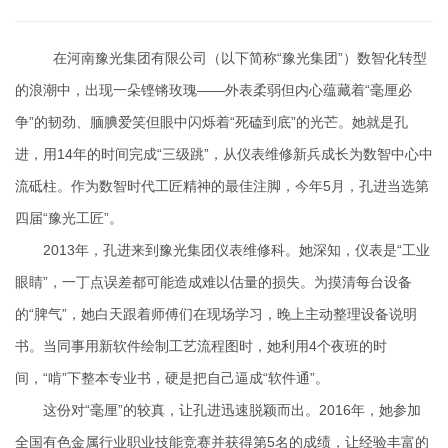
在河南豫光集团有限公司（以下简称“豫光集团”）数智化转型
的浪潮中，出现一朵铿锵玫瑰——外表柔弱但内心蕴藏着“毫厘必
争”的韧劲、腼腆爱笑但眼中闪烁着“死磕到底”的光芒。她就是孔
进，用14年的时间完成“三级跳”，从仪表维修新兵成长为数智中心中
流砥柱。作为数智时代工匠精神的最佳注脚，今年5月，孔进当选第
四届“豫光工匠”。
2013年，孔进来到豫光集团仪表维修科。她深知，仪表是“工业
眼睛”，一丁点误差都可能造成难以估量的损失。为摸清每台设备
的“脾气”，她白天跟着师傅们在现场学习，晚上主动整理设备说明
书。当同事用新软件绘制工艺流程图时，她利用4个夜班的时
间，“啃”下整本专业书，硬是把自己逼成“软件通”。
这份对“毫厘”的较真，让孔进迅速脱颖而出。2016年，她参加
全国有色金属行业职业技能竞赛并获得第5名的成绩，让经验丰富的