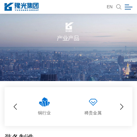
EN
业
铜行业
稀贵金属