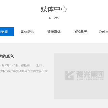
媒体中心
NEWS
司要闻
媒体聚焦
豫光影像
图说豫光
公司
高效协同 低碳生产——豫光集团10万吨热渣的绿色突围路
周年之际，冶炼一厂党支部联合冶金设计
展主题党日活动 今年7月，河南豫光
一厂厂区内，一辆明黄色的渣...