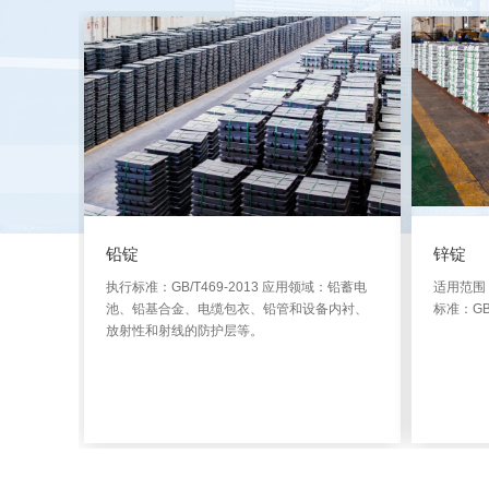
铅锭
锌锭
执行标准：GB/T469-2013 应用领域：铅蓄电
适用范围
池、铅基合金、电缆包衣、铅管和设备内衬、
标准：GB/
放射性和射线的防护层等。
详细 >>