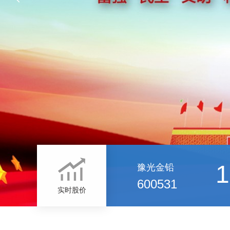
1
豫光金铅
600531
实时股价