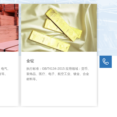
金锭
银锭
域：电气、
执行标准：GB/T4134-2015 应用领域：货币、
执行标准：
业等。
装饰品、医疗、电子、航空工业、镀金、合金
品、首
材料等。
药、镀
详细 >>