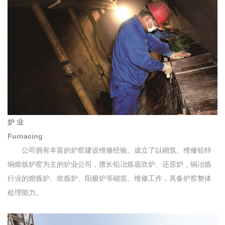
炉 业
Furnacing
公司拥有丰富的炉窑建设维修经验。成立了以砌筑、维修铅锌
铜熔炼炉窑为主的炉业公司，擅长铅冶炼底吹炉、还原炉，铜冶炼
行业的熔炼炉、吹炼炉、阳极炉等砌筑、维修工作，具备炉窑整体
处理能力。