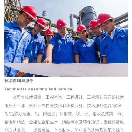
技术咨询与服务
Technical Consulting and Service
公司集技术研发、工程咨询、工程设计、工程承包及开炉技术
服务为一体，对外开展自有技术和承接服务。技术服务包含“双底
吹”冶炼处理铜、铅、阳极泥、除铜渣、锑、铋、烟灰及渣料，铜、
铅电解精炼，全湿法金银生产，污酸污水及环保冶理，废铅酸蓄电
池自动分离——铅膏熔炼、合金制造、塑料分色造粒及其配套综合