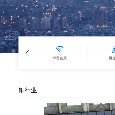
铜行业
稀贵金属
再
铜行业