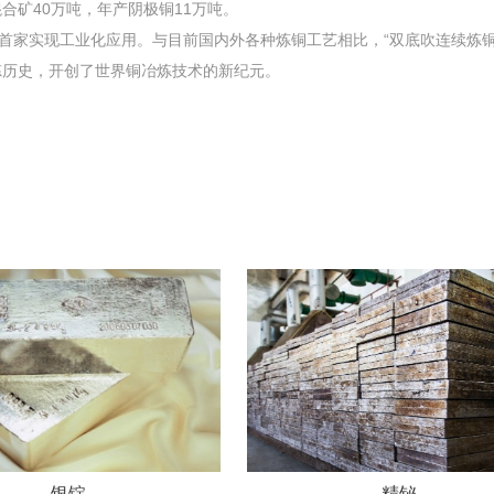
矿40万吨，年产阴极铜11万吨。
家实现工业化应用。与目前国内外各种炼铜工艺相比，“双底吹连续炼铜
炼历史，开创了世界铜冶炼技术的新纪元。
银锭
精铋