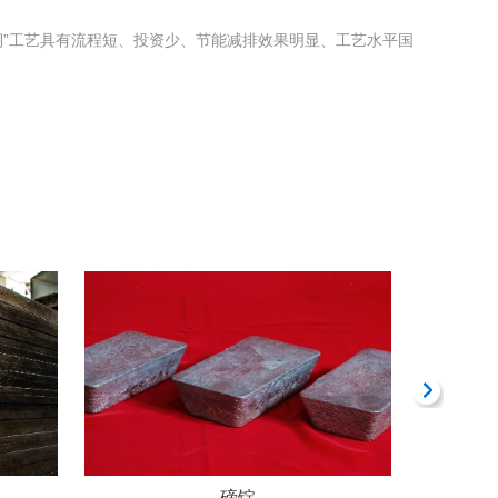
”工艺具有流程短、投资少、节能减排效果明显、工艺水平国
碲锭