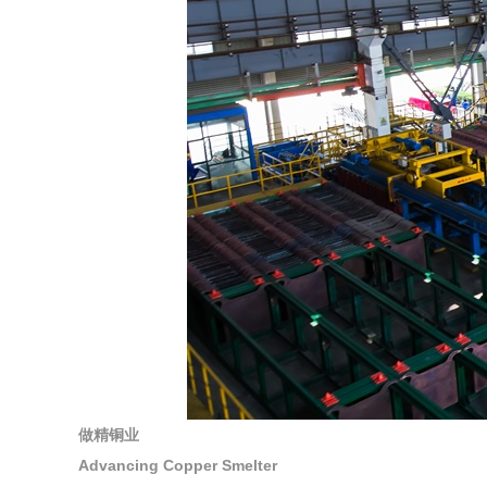
做精铜业
Advancing Copper Smelter