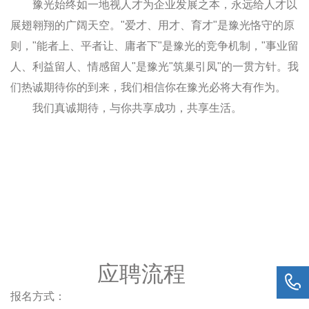
豫光始终如一地视人才为企业发展之本，永远给人才以
展翅翱翔的广阔天空。"爱才、用才、育才"是豫光恪守的原
则，"能者上、平者让、庸者下"是豫光的竞争机制，"事业留
人、利益留人、情感留人"是豫光"筑巢引凤"的一贯方针。我
们热诚期待你的到来，我们相信你在豫光必将大有作为。
我们真诚期待，与你共享成功，共享生活。
应聘流程
报名方式：