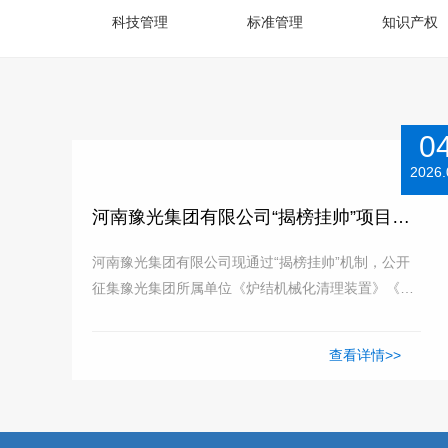
科技管理
标准管理
知识产权
0
2026.
河南豫光集团有限公司“揭榜挂帅”项目公告
河南豫光集团有限公司现通过“揭榜挂帅”机制，公开
征集豫光集团所属单位《炉结机械化清理装置》《热
镀用锌...
查看详情>>