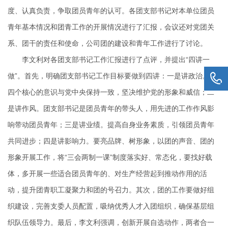
度、认真负责，争取团员青年的认可。各团支部书记对本单位团员
青年基本情况和团青工作的开展情况进行了汇报，会议还对党团关
系、团干的责任和使命，公司团的建设和青年工作进行了讨论。
李文利对各团支部书记工作汇报进行了点评，并提出“四讲一
做”。首先，明确团支部书记工作目标要做到四讲：一是讲政治。以
四个核心的意识与党中央保持一致，坚决维护党的形象和威信；二
是讲作风。团支部书记是团员青年的带头人，用先进的工作作风影
响带动团员青年；三是讲业绩。提高自身业务素质，引领团员青年
共同进步；四是讲影响力。要亮品牌、树形象，以团的声音、团的
形象开展工作，将“三会两制一课”制度落实好、常态化，要找好载
体，多开展一些适合团员青年的、对生产经营起到推动作用的活
动，提升团青职工凝聚力和团的号召力。其次，团的工作要做好组
织建设，完善支委人员配置，吸纳优秀人才入团组织，确保基层组
织队伍领导力。最后，李文利强调，创新开展自选动作，两者合一