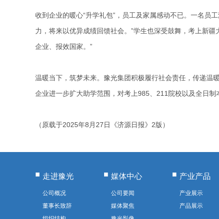
收到企业的暖心“升学礼包”，员工及家属感动不已。一名员
力，将来以优异成绩回馈社会。”学生也深受鼓舞，考上新疆
企业、报效国家。”
温暖当下，筑梦未来。豫光集团积极履行社会责任，传递温暖：自
企业进一步扩大助学范围，对考上985、211院校以及全日
（原载于2025年8月27日《济源日报》2版）
走进豫光
媒体中心
产业产品
公司概况
公司要闻
产业展示
董事长致辞
媒体聚焦
产品展示
组织结构
豫光影像