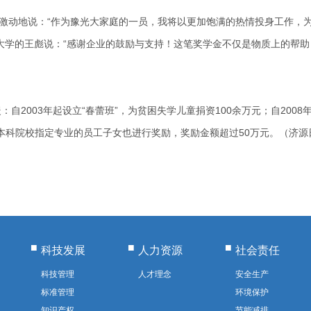
工激动地说：“作为豫光大家庭的一员，我将以更加饱满的热情投身工作，
大学的王彪说：“感谢企业的鼓励与支持！这笔奖学金不仅是物质上的帮
2003年起设立“春蕾班”，为贫困失学儿童捐资100余万元；自200
制本科院校指定专业的员工子女也进行奖励，奖励金额超过50万元。（济源
科技发展
人力资源
社会责任
科技管理
人才理念
安全生产
标准管理
环境保护
知识产权
节能减排